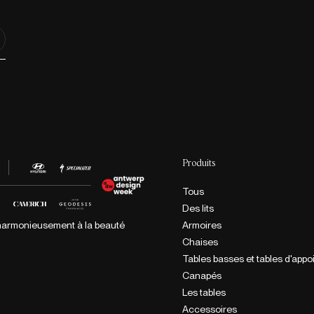
Produits
Tous
Des lits
Armoires
e harmonieusement à la beauté
Chaises
Tables basses et tables d'appo
Canapés
Les tables
Accessoires