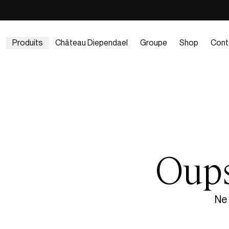
Produits
Château Diependael
Groupe
Shop
Cont
Oups
Ne 