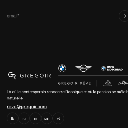
Là où le contemporain rencontre l'iconique et où la passion se mêl
naturelle.
reve@gregoir.com
fb
ig
in
pin
yt