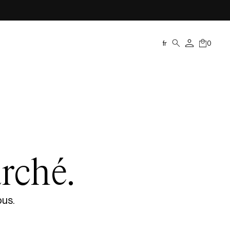
fr
0
rché.
ous.