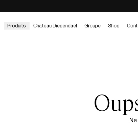
Produits
Château Diependael
Groupe
Shop
Cont
Oups
Ne 