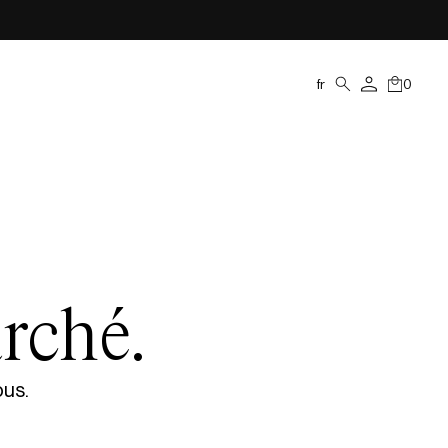
fr
0
rché.
ous.