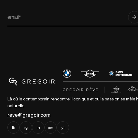
Là où le contemporain rencontre l'iconique et où la passion se mêl
naturelle.
reve@gregoir.com
fb
ig
in
pin
yt