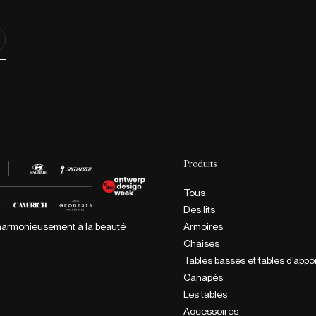
Produits
Tous
Des lits
Armoires
e harmonieusement à la beauté
Chaises
Tables basses et tables d'appo
Canapés
Les tables
Accessoires